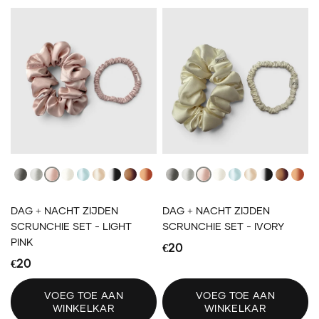
Dark Gray
Light Gray
Light Pink
Ivory
Light Blue
Blonde
Black
Brown
Auburn
Dark Gray
Light Gray
Light Pink
Ivory
Light Blue
Blonde
Black
Brown
Aub
DAG + NACHT ZIJDEN
DAG + NACHT ZIJDEN
SCRUNCHIE SET - LIGHT
SCRUNCHIE SET - IVORY
PINK
€20
€20
VOEG TOE AAN
VOEG TOE AAN
WINKELKAR
WINKELKAR