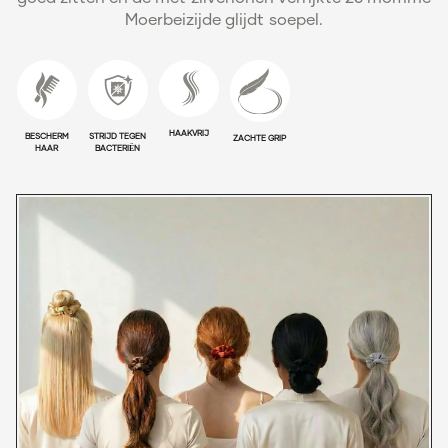
Moerbeizijde glijdt soepel.
HAAKVRIJ
BESCHERM
STRIJD TEGEN
ZACHTE GRIP
HAAR
BACTERIËN