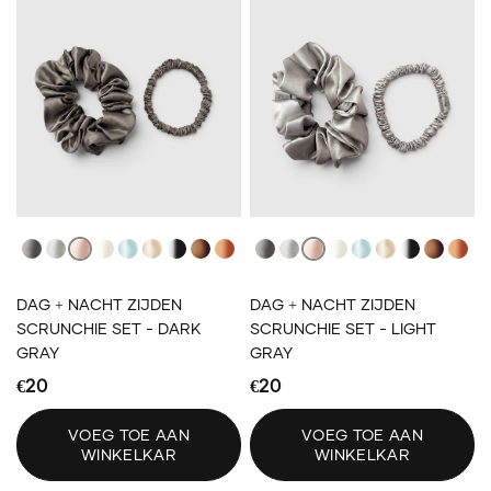
Dark Gray
Light Gray
Light Pink
Ivory
Light Blue
Blonde
Black
Brown
Auburn
Dark Gray
Light Gray
Light Pink
Ivory
Light Blue
Blonde
Black
Brown
Aub
DAG + NACHT ZIJDEN
DAG + NACHT ZIJDEN
SCRUNCHIE SET - DARK
SCRUNCHIE SET - LIGHT
GRAY
GRAY
€20
€20
VOEG TOE AAN
VOEG TOE AAN
WINKELKAR
WINKELKAR