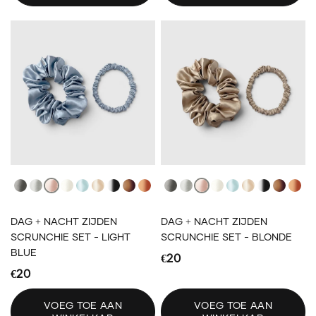
Dark Gray
Light Gray
Light Pink
Ivory
Light Blue
Blonde
Black
Brown
Auburn
Dark Gray
Light Gray
Light Pink
Ivory
Light Blue
Blonde
Black
Brown
Aub
DAG + NACHT ZIJDEN
DAG + NACHT ZIJDEN
SCRUNCHIE SET - LIGHT
SCRUNCHIE SET - BLONDE
BLUE
€20
€20
VOEG TOE AAN
VOEG TOE AAN