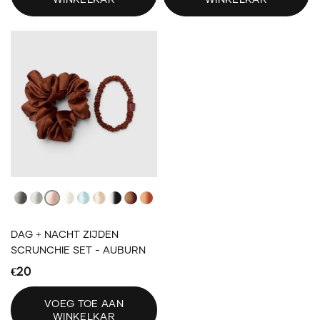
Dark Gray
Light Gray
Light Pink
Ivory
Light Blue
Blonde
Black
Brown
Auburn
DAG + NACHT ZIJDEN
SCRUNCHIE SET - AUBURN
€20
VOEG TOE AAN
WINKELKAR